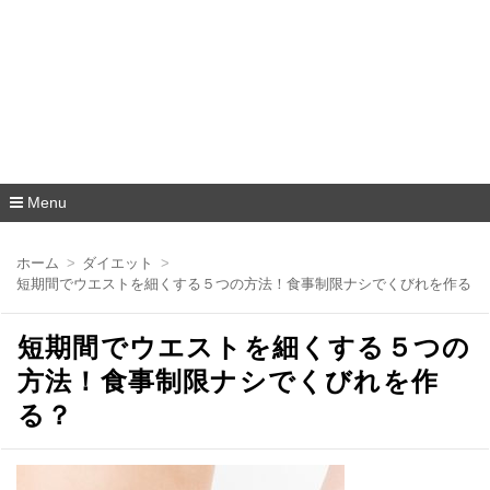
Menu
コ
ン
ホーム
ダイエット
テ
短期間でウエストを細くする５つの方法！食事制限ナシでくびれを作る？
ン
ツ
へ
短期間でウエストを細くする５つの
移
動
方法！食事制限ナシでくびれを作
る？