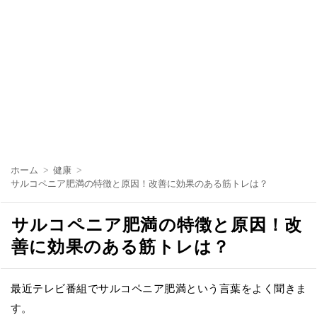
コ
ン
ホーム
健康
テ
サルコペニア肥満の特徴と原因！改善に効果のある筋トレは？
ン
ツ
へ
サルコペニア肥満の特徴と原因！改
移
動
善に効果のある筋トレは？
最近テレビ番組でサルコペニア肥満という言葉をよく聞きま
す。