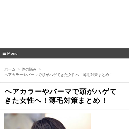
Menu
コ
ン
ホーム
体の悩み
テ
ヘアカラーやパーマで頭がハゲてきた女性へ！薄毛対策まとめ！
ン
ツ
へ
ヘアカラーやパーマで頭がハゲて
移
動
きた女性へ！薄毛対策まとめ！