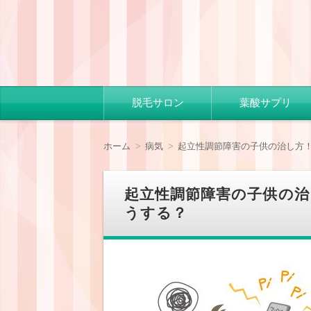
コ
脱毛サロン
葉酸サプリ
ン
テ
ン
ツ
ホーム
病気
起立性調節障害の子供の治し方
へ
移
動
起立性調節障害の子供の
うする？