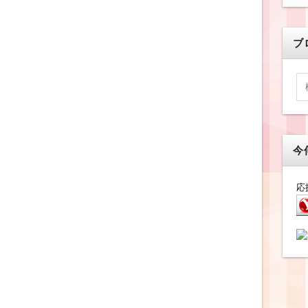
ブ
今
応