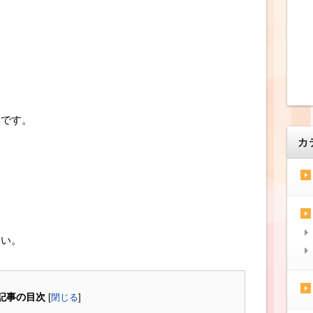
いです。
カ
さい。
記事の目次
[
閉じる
]