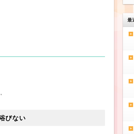
最
い。
浴びない