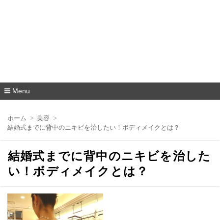
Menu
コ
ン
ホーム
美容
テ
結婚式までに背中のニキビを治したい！ボディメイクとは？
ン
ツ
へ
結婚式までに背中のニキビを治した
移
動
い！ボディメイクとは？