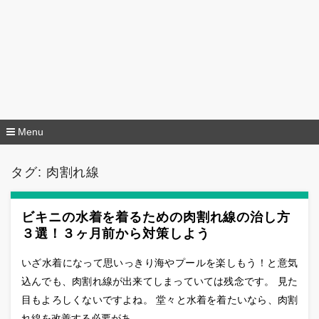
Menu
コ
ン
タグ:
肉割れ線
テ
ン
ツ
へ
ビキニの水着を着るための肉割れ線の治し方
移
３選！３ヶ月前から対策しよう
動
いざ水着になって思いっきり海やプールを楽しもう！と意気
込んでも、肉割れ線が出来てしまっていては残念です。 見た
目もよろしくないですよね。 堂々と水着を着たいなら、肉割
れ線を改善する必要があ