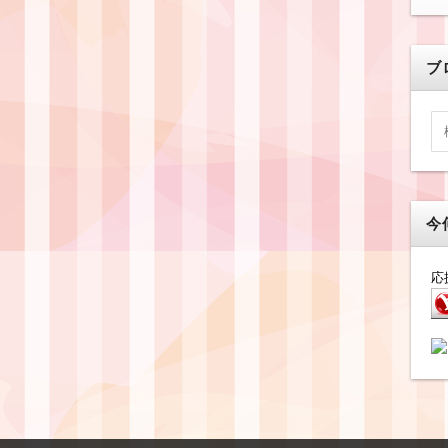
ブ
今
応