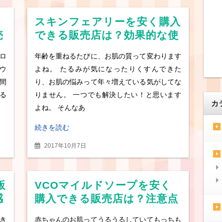
スキンフェアリーを安く購入
売
できる販売店は？効果的な使
い方と口コミも紹介！
ロ
年齢を重ねるたびに、お肌の質って変わります
ウ
よね。 たるみが気になったりくすんできた
間
り、お肌の悩みって年々増えている気がしてな
る
りません。 一つでも解決したい！と思います
カ
よね。 そんなあ
続きを読む
2017年10月7日
販
VCOマイルドソープを安く
感
購入できる販売店は？注意点
を知らないと溶けてしまう
き
赤ちゃんのお肌ってうるうるしていてもっちも