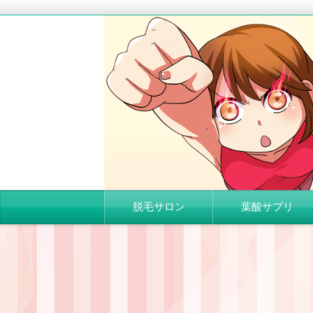
ダイエット・脱毛などの悩みを解決する
５分で得する豆知識
コ
脱毛サロン
葉酸サプリ
ン
テ
ン
ツ
へ
移
動