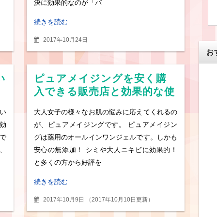
決に効果的なのが「バ
続きを読む
2017年10月24日
お
い
ピュアメイジングを安く購
！
入できる販売店と効果的な使
い方を紹介！
い
大人女子の様々なお肌の悩みに応えてくれるの
効
が、ピュアメイジングです。 ピュアメイジン
で
グは薬用のオールインワンジェルです。しかも
、
安心の無添加！ シミや大人ニキビに効果的！
と多くの方から好評を
続きを読む
2017年10月9日
（
2017年10月10日更新
）