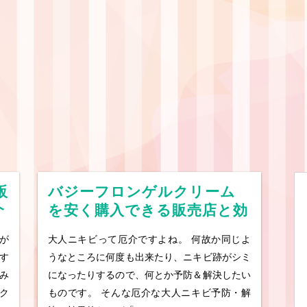
販
バジーフロンゲルクリーム
介
を安く購入できる販売店と効
果的な使い方を紹介
が
大人ニキビって厄介ですよね。 何故か同じよ
す
うなところに何度も出来たり、ニキビ跡がシミ
み
になったりするので、何とか予防＆解決したい
ク
ものです。 そんな厄介な大人ニキビ予防・解