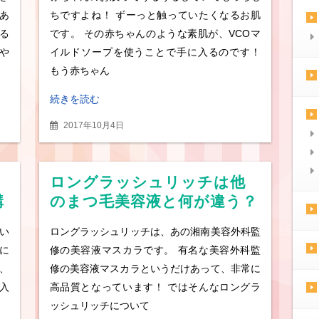
かも
あ
ちですよね！ ずーっと触っていたくなるお肌
る
です。 その赤ちゃんのような素肌が、VCOマ
や
イルドソープを使うことで手に入るのです！
もう赤ちゃん
続きを読む
2017年10月4日
ロングラッシュリッチは他
購
のまつ毛美容液と何が違う？
安く買える販売店はどこ？
い
ロングラッシュリッチは、あの湘南美容外科監
に
修の美容液マスカラです。 有名な美容外科監
、
修の美容液マスカラというだけあって、非常に
入
高品質となっています！ ではそんなロングラ
ッシュリッチについて