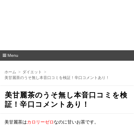
Menu
コ
ン
ホーム
ダイエット
テ
美甘麗茶のうそ無し本音口コミを検証！辛口コメントあり！
ン
ツ
へ
美甘麗茶のうそ無し本音口コミを検
移
動
証！辛口コメントあり！
美甘麗茶は
カロリーゼロ
なのに甘いお茶です。