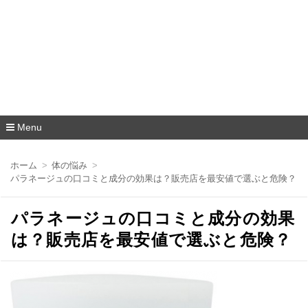
Menu
コ
ン
ホーム
体の悩み
テ
パラネージュの口コミと成分の効果は？販売店を最安値で選ぶと危険？
ン
ツ
へ
パラネージュの口コミと成分の効果
移
動
は？販売店を最安値で選ぶと危険？