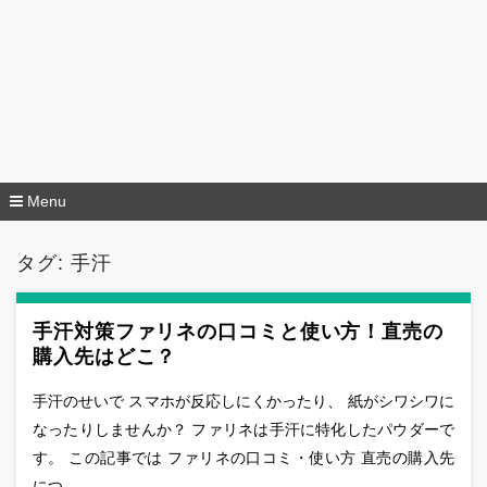
Menu
コ
ン
タグ:
手汗
テ
ン
ツ
へ
手汗対策ファリネの口コミと使い方！直売の
移
購入先はどこ？
動
手汗のせいで スマホが反応しにくかったり、 紙がシワシワに
なったりしませんか？ ファリネは手汗に特化したパウダーで
す。 この記事では ファリネの口コミ・使い方 直売の購入先
につ