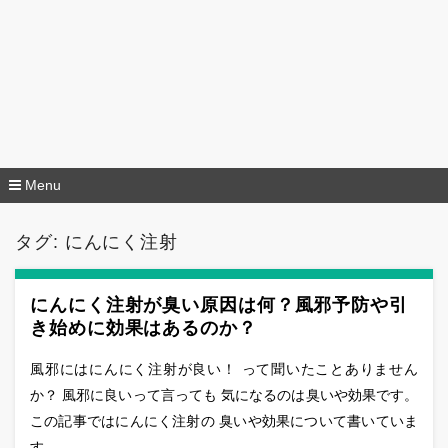
Menu
コ
ン
タグ:
にんにく注射
テ
ン
ツ
へ
にんにく注射が臭い原因は何？風邪予防や引
移
き始めに効果はあるのか？
動
風邪にはにんにく注射が良い！ って聞いたことありません
か？ 風邪に良いって言っても 気になるのは臭いや効果です。
この記事ではにんにく注射の 臭いや効果について書いていま
す。