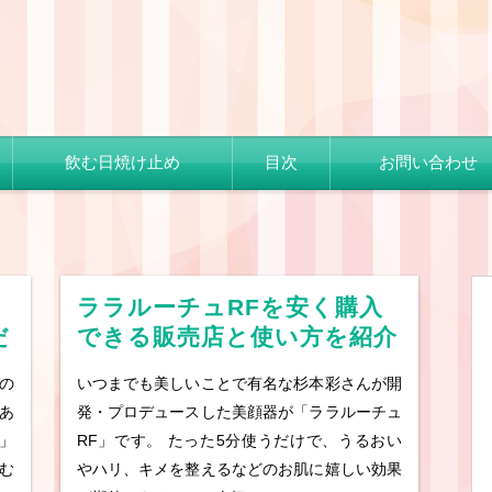
飲む日焼け止め
目次
お問い合わせ
ララルーチュRFを安く購入
だ
できる販売店と使い方を紹介
の
いつまでも美しいことで有名な杉本彩さんが開
あ
発・プロデュースした美顔器が「ララルーチュ
」
RF」です。 たった5分使うだけで、うるおい
む
やハリ、キメを整えるなどのお肌に嬉しい効果