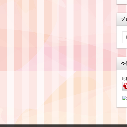
ブ
今
応