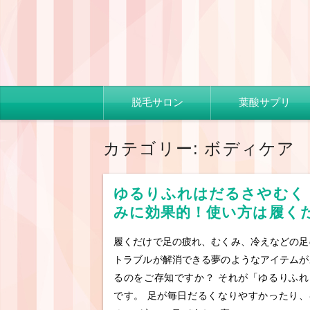
コ
脱毛サロン
葉酸サプリ
ン
テ
ン
ツ
カテゴリー:
ボディケア
へ
移
動
ゆるりふれはだるさやむく
みに効果的！使い方は履く
けなので簡単
履くだけで足の疲れ、むくみ、冷えなどの足
トラブルが解消できる夢のようなアイテムが
るのをご存知ですか？ それが「ゆるりふれ
です。 足が毎日だるくなりやすかったり、